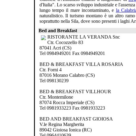
d'Italia". Lo scarso sviluppo industriale e l'assenz
lungo tempo il mare incontaminato, e
la Calabri
naturalistico. Il turismo montano è un altro ram
soprattutto nella Sila, dove sono presenti i laghi 
Bed and Breakfast
RISTORANTE LA VERANDA Snc
Ctr. Cocozzello 83
87041 Acri (CS)
Tel 0984949201 Fax 0984949201
BED & BREAKFAST VILLA ROSARIA
Ctr. Forni 4
87016 Morano Calabro (CS)
Tel 098130239
BED & BREAKFAST VILLHOUR
Ctr. Montemilone
87074 Rocca Imperiale (CS)
Tel 0981933223 Fax 0981933223
BED AND BREAKFAST GIOIOSA
V.le Regina Margherita
89042 Gioiosa Ionica (RC)
Tel 0964410639