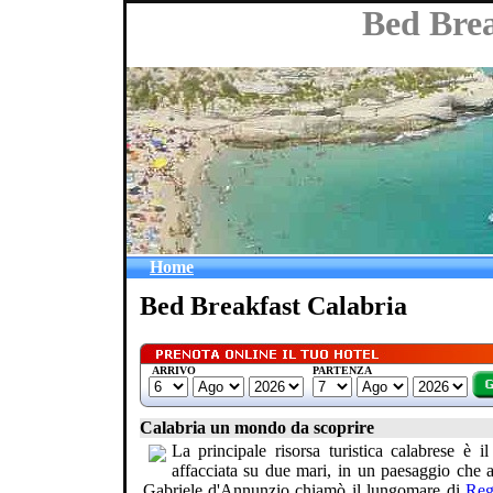
Bed Brea
Home
Bed Breakfast Calabria
ARRIVO
PARTENZA
Calabria un mondo da scoprire
La principale risorsa turistica calabrese è 
affacciata su due mari, in un paesaggio che al
Gabriele d'Annunzio chiamò il lungomare di
Reg