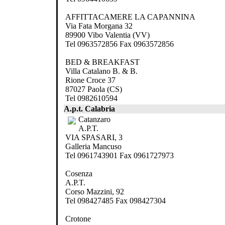
AFFITTACAMERE LA CAPANNINA
Via Fata Morgana 32
89900 Vibo Valentia (VV)
Tel 0963572856 Fax 0963572856
BED & BREAKFAST
Villa Catalano B. & B.
Rione Croce 37
87027 Paola (CS)
Tel 0982610594
A.p.t. Calabria
Catanzaro
A.P.T.
VIA SPASARI, 3
Galleria Mancuso
Tel 0961743901 Fax 0961727973
Cosenza
A.P.T.
Corso Mazzini, 92
Tel 098427485 Fax 098427304
Crotone